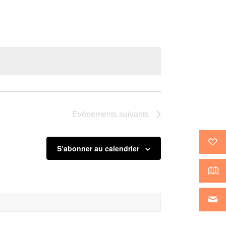
Évènement
Évènements
suivants
S’abonner au calendrier