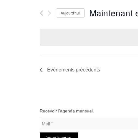
navigation
Rechercher
de
Maintenant 
Aujourd'hui
Évènements
vues
par
Sélectionnez
Évènements
mot-
une
clé.
date.
Évènements
précédents
Recevoir l’agenda mensuel.