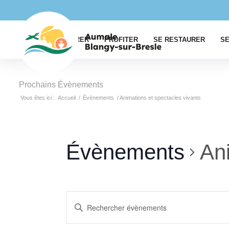
EXPLORER
PROFITER
SE RESTAURER
SE
Prochains Évènements
Vous êtes ici :
Accueil
/
Évènements
/
Animations et spectacles vivants
Évènements
Ani
Recherche
Saisir
et
mot-
clé.