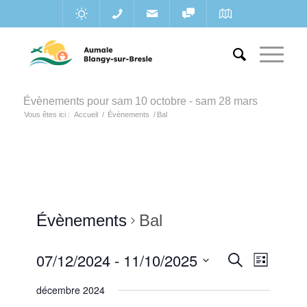
Évènements pour sam 10 octobre - sam 28 mars
Vous êtes ici :
Accueil
/
Évènements
/
Bal
Évènements
Bal
Recherc
07/12/2024
 - 
11/10/2025
Navigat
Recherche
Liste
de
et
Sélectionnez
vues
décembre 2024
une
navigatio
Évènem