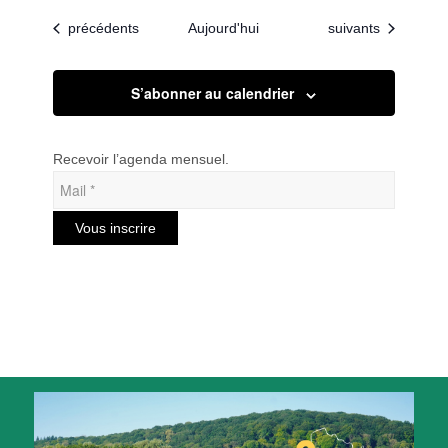
Évènements
Évènements
précédents
Aujourd'hui
suivants
S’abonner au calendrier
Recevoir l’agenda mensuel.