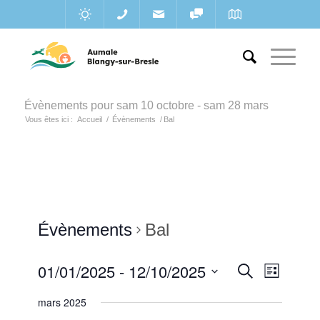
Évènements pour sam 10 octobre - sam 28 mars
Vous êtes ici :
Accueil
/
Évènements
/
Bal
Évènements
Bal
Recherc
01/01/2025
 - 
12/10/2025
Navigat
Recherche
Liste
de
et
Sélectionnez
vues
mars 2025
une
navigatio
Évènem