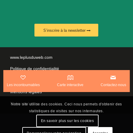
S’inscrire à la newsletter
www.leplusduweb.com
Politique de confidentialité
Plan du site
Les incontournables
Carte interactive
Contactez-nous
Mentions légales
Nous contacter
Notre site utilise des cookies. Ceci nous permets d'obtenir des
statistiques de visites sur nos internautes.
En savoir plus sur les cookies