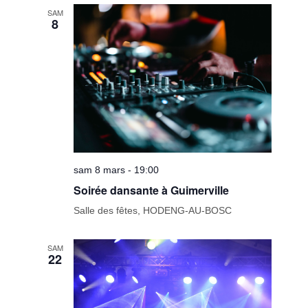
date.
de
SAM
8
vues
Évèneme
sam 8 mars - 19:00
Soirée dansante à Guimerville
Salle des fêtes, HODENG-AU-BOSC
SAM
22