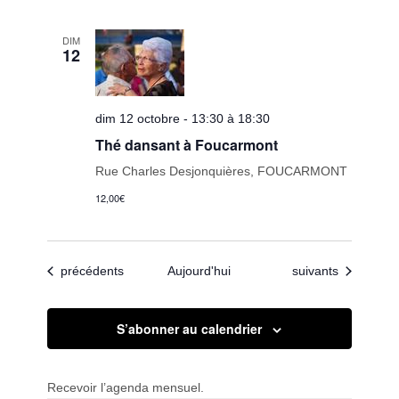
DIM
12
dim 12 octobre - 13:30 à 18:30
Thé dansant à Foucarmont
Rue Charles Desjonquières, FOUCARMONT
12,00€
Évènements
Évènements
précédents
Aujourd'hui
suivants
S’abonner au calendrier
Recevoir l’agenda mensuel.