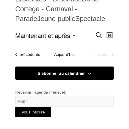
Cortège - Carnaval -
ParadeJeune publicSpectacle
Recherc
Maintenant et après
Navigat
Recherche
Liste
de
et
Sélectionnez
vues
une
navigatio
Évènem
Évènements
Évènements
précédents
Aujourd'hui
suivants
date.
de
vues
S’abonner au calendrier
Évèneme
Recevoir l’agenda mensuel.