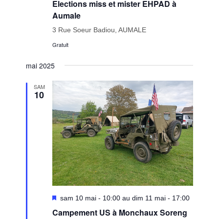
Elections miss et mister EHPAD à
Aumale
3 Rue Soeur Badiou, AUMALE
Gratuit
mai 2025
SAM
10
Mis
sam 10 mai - 10:00 au dim 11 mai - 17:00
en
Campement US à Monchaux Soreng
avant