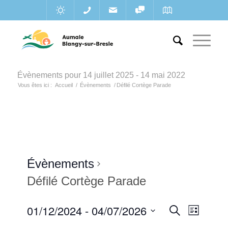
Évènements pour 14 juillet 2025 - 14 mai 2022
Vous êtes ici :
Accueil
/
Évènements
/
Défilé Cortège Parade
Évènements
Défilé Cortège Parade
Recherc
01/12/2024
 - 
04/07/2026
Navigat
Recherche
Liste
de
et
Sélectionnez