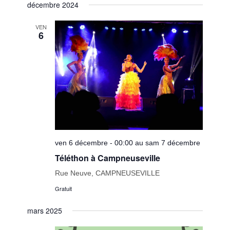
vues
décembre 2024
une
navigatio
Évènem
date.
de
VEN
6
vues
Évèneme
ven 6 décembre - 00:00 au sam 7 décembre
Téléthon à Campneuseville
Rue Neuve, CAMPNEUSEVILLE
Gratuit
mars 2025