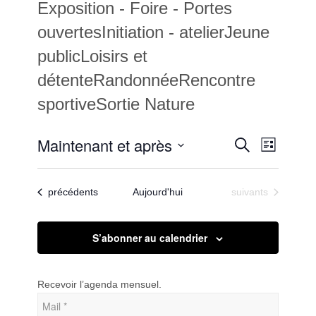
Exposition - Foire - Portes
ouvertesInitiation - atelierJeune
publicLoisirs et
détenteRandonnéeRencontre
sportiveSortie Nature
Recherc
Maintenant et après
Navigat
Recherche
Liste
de
et
Sélectionnez
vues
une
navigatio
Évènem
Évènements
Évènements
précédents
Aujourd'hui
suivants
date.
de
vues
S’abonner au calendrier
Évèneme
Recevoir l’agenda mensuel.