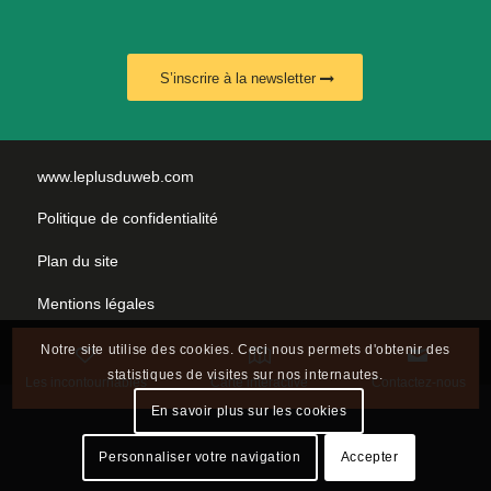
S’inscrire à la newsletter
www.leplusduweb.com
Politique de confidentialité
Plan du site
Mentions légales
Nous contacter
Notre site utilise des cookies. Ceci nous permets d'obtenir des
statistiques de visites sur nos internautes.
Les incontournables
Carte interactive
Contactez-nous
En savoir plus sur les cookies
Personnaliser votre navigation
Accepter