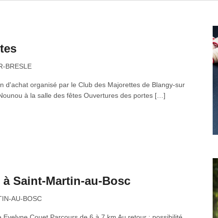
tes
UR-BRESLE
on d'achat organisé par le Club des Majorettes de Blangy-sur
Nounou à la salle des fêtes Ouvertures des portes […]
 à Saint-Martin-au-Bosc
RTIN-AU-BOSC
 Evelyne Couet Parcours de 6 à 7 km Au retour : possibilité