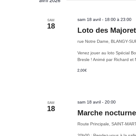
avril 2026
clé.
date.
sam 18 avril - 18:00 à 23:00
SAM
18
Loto des Majoret
rue Notre Dame, BLANGY-S
Venez jouer au loto Spécial B
Bresle ! Animé par Richard et 
2,00€
sam 18 avril - 20:00
SAM
18
Marche nocturne
Route Principale, SAINT-MA
20h00 : Rendez-vous à la salle