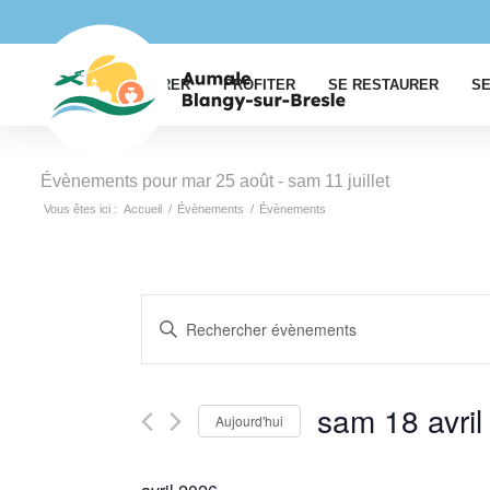
EXPLORER
PROFITER
SE RESTAURER
SE
Évènements pour mar 25 août - sam 11 juillet
Vous êtes ici :
Accueil
/
Évènements
/
Évènements
Recherche
Saisir
et
mot-
navigation
clé.
Rechercher
de
sam 18 avril
Aujourd'hui
Évènements
vues
par
Sélectionnez
Évènements
mot-
une