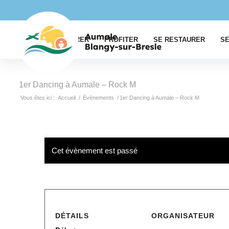
EXPLORER
PROFITER
SE RESTAURER
SE
1er Dancing à Aumale – Rock M
Vous êtes ici :
Accueil
/
Évènements
/
1er Dancing à Aumale – Rock M
Cet évènement est passé
DÉTAILS
ORGANISATEUR