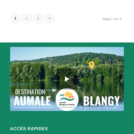
1
2
3
4
Page 1 sur 4
ACCÈS RAPIDES