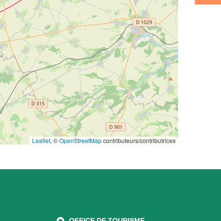
Leaflet
, ©
OpenStreetMap
contributeurs/contributrices
OFFICE DE TOURISME