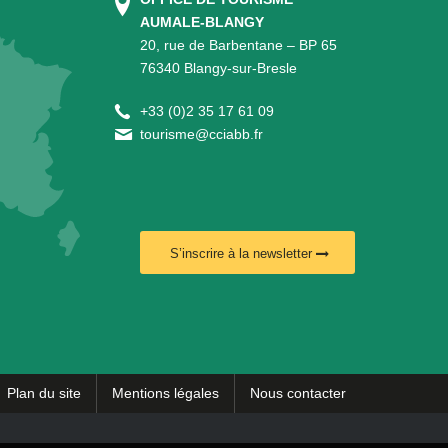
AUMALE-BLANGY
20, rue de Barbentane – BP 65
76340 Blangy-sur-Bresle
+
33 (0)2 35 17 61 09
tourisme@cciabb.fr
S’inscrire à la newsletter
Plan du site
Mentions légales
Nous contacter