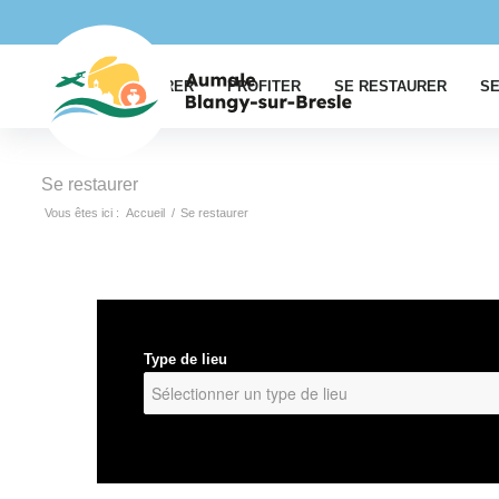
EXPLORER
PROFITER
SE RESTAURER
SE
Se restaurer
Vous êtes ici :
Accueil
/
Se restaurer
Type de lieu