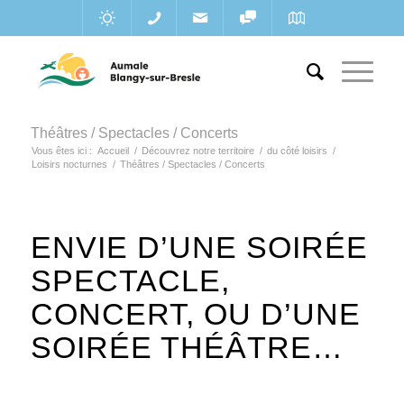
Théâtres / Spectacles / Concerts
Vous êtes ici :
Accueil
/
Découvrez notre territoire
/
du côté loisirs
/
Loisirs nocturnes
/
Théâtres / Spectacles / Concerts
ENVIE D’UNE SOIRÉE
SPECTACLE,
CONCERT, OU D’UNE
SOIRÉE THÉÂTRE…