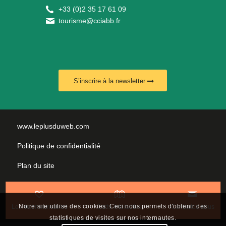
+
33 (0)2 35 17 61 09
tourisme@cciabb.fr
S’inscrire à la newsletter
www.leplusduweb.com
Politique de confidentialité
Plan du site
Mentions légales
Nous contacter
Notre site utilise des cookies. Ceci nous permets d'obtenir des
Les incontournables
Carte interactive
Contactez-nous
statistiques de visites sur nos internautes.