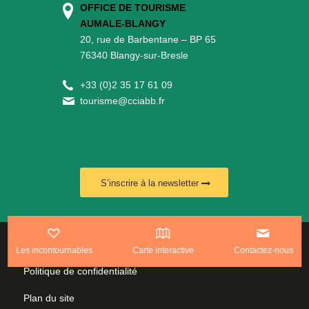
OFFICE DE TOURISME
AUMALE-BLANGY
20, rue de Barbentane – BP 65
76340 Blangy-sur-Bresle
+
33 (0)2 35 17 61 09
tourisme@cciabb.fr
S’inscrire à la newsletter
www.leplusduweb.com
Les incontournables
Carte interactive
Contactez-nous
Politique de confidentialité
Plan du site