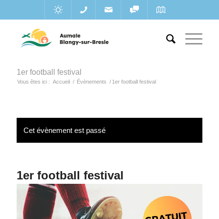
1er football festival
Vous êtes ici :
Accueil
/
Évènements
/
1er football festival
Cet évènement est passé
1er football festival