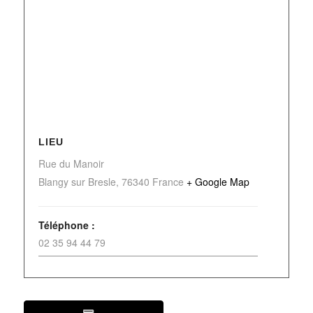
LIEU
Rue du Manoir
Blangy sur Bresle
,
76340
France
+ Google Map
Téléphone :
02 35 94 44 79