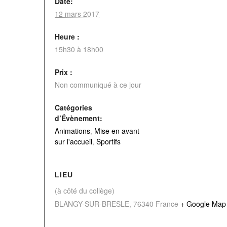
Date:
12 mars 2017
Heure :
15h30 à 18h00
Prix :
Non communiqué à ce jour
Catégories
d’Évènement:
Animations
,
Mise en avant
sur l'accueil
,
Sportifs
LIEU
(à côté du collège)
BLANGY-SUR-BRESLE
,
76340
France
+ Google Map