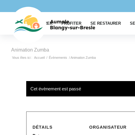
EXPLORER
PROFITER
SE RESTAURER
SE
Animation Zumba
Vous êtes ici :
Accueil
/
Évènements
/
Animation Zumba
Cet évènement est passé
DÉTAILS
ORGANISATEUR