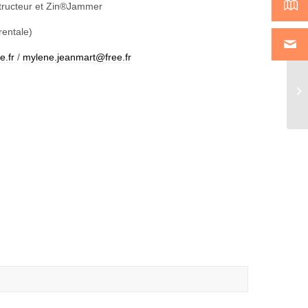
tructeur et Zin®Jammer
rentale)
.fr
/
mylene.jeanmart@free.fr