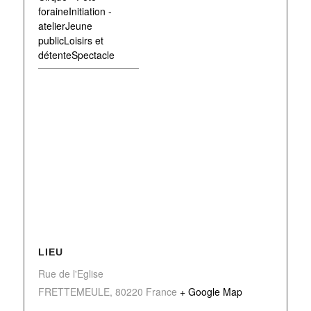
foraineInitiation -
atelierJeune
publicLoisirs et
détenteSpectacle
LIEU
Rue de l'Eglise
FRETTEMEULE
,
80220
France
+ Google Map