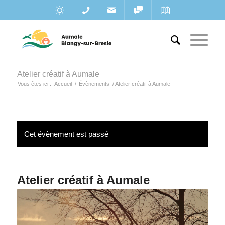
Atelier créatif à Aumale
Vous êtes ici :
Accueil
/
Évènements
/
Atelier créatif à Aumale
Cet évènement est passé
Atelier créatif à Aumale