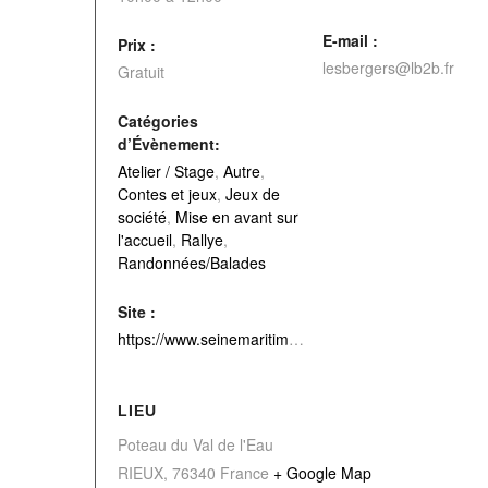
E-mail :
Prix :
lesbergers@lb2b.fr
Gratuit
Catégories
d’Évènement:
Atelier / Stage
,
Autre
,
Contes et jeux
,
Jeux de
société
,
Mise en avant sur
l'accueil
,
Rallye
,
Randonnées/Balades
Site :
https://www.seinemaritime.fr/nos-actions/environnement/espaces-naturels/visites-des-espaces-naturels-sensibles/
LIEU
Poteau du Val de l'Eau
RIEUX
,
76340
France
+ Google Map