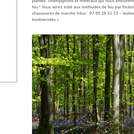
plantes, champignons et minéraux qui nous entourent et
feu ! Vous serez initié aux méthodes de feu par fricti
chaussures de marche Infos : 07 89 28 41 23‬ – lesber
biodiversités »