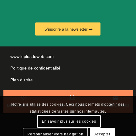
S’inscrire à la newsletter
www.leplusduweb.com
Politique de confidentialité
Plan du site
Mentions légales
Nous contacter
Notre site utilise des cookies. Ceci nous permets d'obtenir des
Les incontournables
Carte interactive
Contactez-nous
statistiques de visites sur nos internautes.
En savoir plus sur les cookies
Personnaliser votre navigation
Accepter