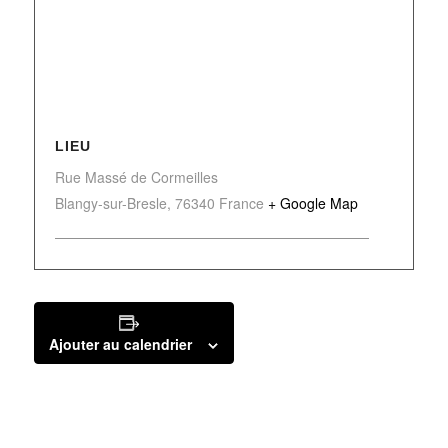
LIEU
Rue Massé de Cormeilles
Blangy-sur-Bresle
,
76340
France
+ Google Map
Ajouter au calendrier