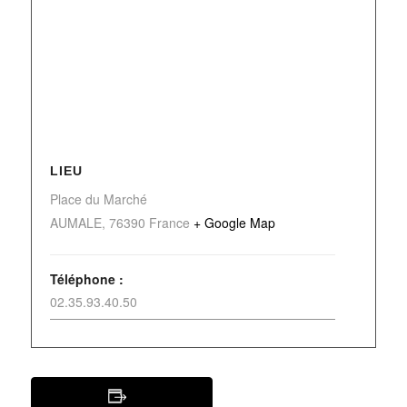
LIEU
Place du Marché
AUMALE
,
76390
France
+ Google Map
Téléphone :
02.35.93.40.50