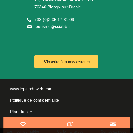
20, rue de Barbentane – BP 65
76340 Blangy-sur-Bresle
+
33 (0)2 35 17 61 09
tourisme@cciabb.fr
S’inscrire à la newsletter
www.leplusduweb.com
Politique de confidentialité
Plan du site
Mentions légales
Les incontournables
Carte interactive
Contactez-nous