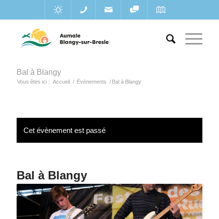
Bal à Blangy
Vous êtes ici :
Accueil
/
Évènements
/
Bal à Blangy
Cet évènement est passé
Bal à Blangy