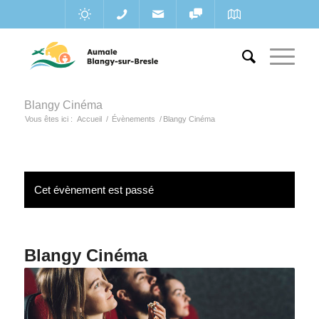
Blangy Cinéma
Vous êtes ici :
Accueil
/
Évènements
/
Blangy Cinéma
Cet évènement est passé
Blangy Cinéma