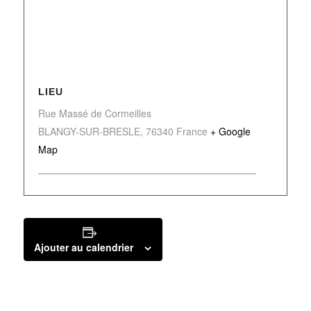
LIEU
Rue Massé de Cormeilles
BLANGY-SUR-BRESLE
,
76340
France
+ Google
Map
Ajouter au calendrier