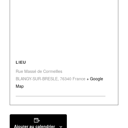
LIEU
Rue Massé de Cormeilles
BLANGY-SUR-BRESLE
,
76340
France
+ Google
Map
Ajouter au calendrier