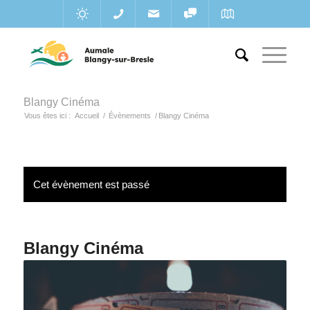
Blangy Cinéma
Vous êtes ici :
Accueil
/
Évènements
/
Blangy Cinéma
Cet évènement est passé
Blangy Cinéma