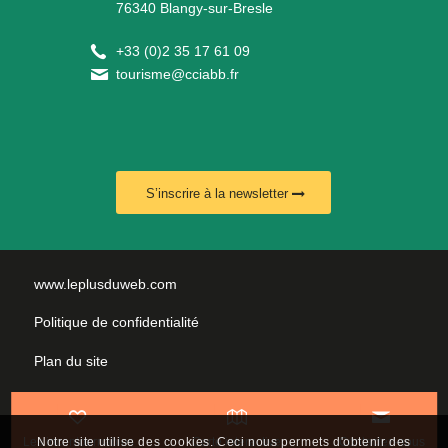
76340 Blangy-sur-Bresle
+
33 (0)2 35 17 61 09
tourisme@cciabb.fr
S’inscrire à la newsletter
www.leplusduweb.com
Politique de confidentialité
Plan du site
Mentions légales
Nous contacter
Les incontournables
Carte interactive
Contactez-nous
Notre site utilise des cookies. Ceci nous permets d'obtenir des