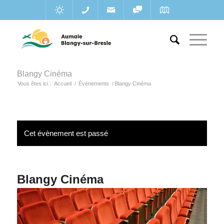
Blangy Cinéma
Vous êtes ici :
Accueil
/
Évènements
/
Blangy Cinéma
Cet évènement est passé
Blangy Cinéma