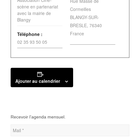
Association Ciné-
Rue Massé de
scène en partenariat
Cormeilles
avec la mairie de
BLANGY-SUR-
Blangy
BRESLE
,
76340
France
Téléphone :
02 35 93 50 05
Ajouter au calendrier
Recevoir l’agenda mensuel.