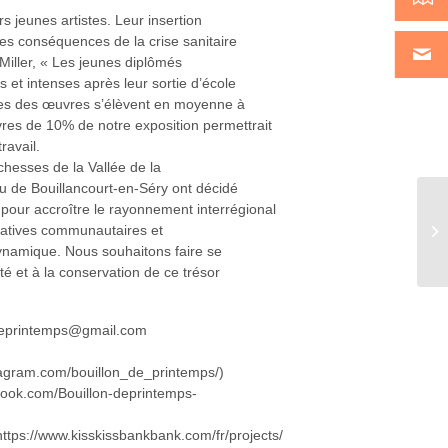
rs jeunes artistes. Leur insertion
les conséquences de la crise sanitaire
 Miller, « Les jeunes diplômés
s et intenses après leur sortie d’école
entes des œuvres s’élèvent en moyenne à
vres de 10% de notre exposition permettrait
ravail.
ichesses de la Vallée de la
au de Bouillancourt-en-Séry ont décidé
, pour accroître le rayonnement interrégional
itiatives communautaires et
dynamique. Nous souhaitons faire se
ivité et à la conservation de ce trésor
ndeprintemps@gmail.com
stagram.com/bouillon_de_printemps/)
ebook.com/Bouillon-deprintemps-
ttps://www.kisskissbankbank.com/fr/projects/