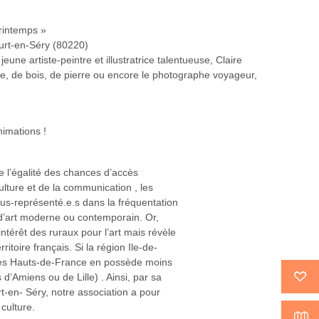
Printemps »
urt-en-Séry (80220)
eune artiste-peintre et illustratrice talentueuse, Claire
e, de bois, de pierre ou encore le photographe voyageur,
nimations !
e l’égalité des chances d’accès
ulture et de la communication , les
us-représenté.e.s dans la fréquentation
 d’art moderne ou contemporain. Or,
térêt des ruraux pour l’art mais révèle
ritoire français. Si la région Ile-de-
 des Hauts-de-France en possède moins
 d’Amiens ou de Lille) . Ainsi, par sa
rt-en- Séry, notre association a pour
 culture.