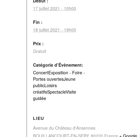
Début :
17 juillet 2021 - 10h00
Fin :
18 juillet 2021 - 19h00
Prix :
Gratuit
Catégorie d’Évènement:
ConcertExposition - Foire -
Portes ouvertesJeune
publicLoisirs
créatifsSpectacleVisite
guidée
LIEU
Avenue du Château d'Ansennes
BOUILLANCOURT-EN-SERY
,
80220
France
+ Google