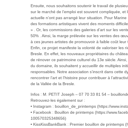
Ensuite, nous souhaitons soutenir le travail de plusieu
sur le marché de l’emploi est souvent compliquée, et 
actuelle n’ont pas arrangé leur situation. Pour Marine
des formations artistiques vivent des moments difficile
» . Or, les commissions des galeries d’art sur les v
50% . Ainsi, la marge prélevée sur les ventes des œu
à ces jeunes artistes de promouvoir à faible coût leur t
Enfin, ce projet manifeste la volonté de valoriser les r
Bresle. En effet, les nouveaux propriétaires du châte
de rénover ce patrimoine culturel du 13e siècle. Ainsi
du domaine, ils souhaitent y accueillir de multiples in
responsables. Notre association s’inscrit dans cette 
rencontrer l’art et l’histoire pour contribuer à l’attract
de la Vallée de la Bresle.
Infos : M. PETIT Joseph – 07 70 33 81 54 – bouillo
Retrouvez-les également sur :
• Instagram : bouillon_de_printemps (https://www.in
• Facebook : Bouillon de printemps (https://www.fac
100570325348656)
• KissKissBankBank : Premier bouillon de printemps (h