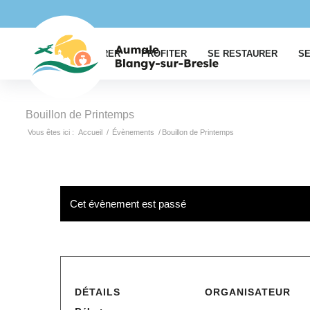
EXPLORER
PROFITER
SE RESTAURER
SE
Bouillon de Printemps
Vous êtes ici :
Accueil
/
Évènements
/
Bouillon de Printemps
Cet évènement est passé
DÉTAILS
ORGANISATEUR