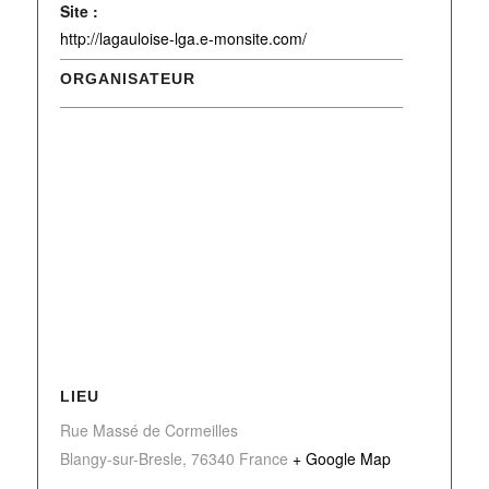
Site :
http://lagauloise-lga.e-monsite.com/
ORGANISATEUR
LIEU
Rue Massé de Cormeilles
Blangy-sur-Bresle
,
76340
France
+ Google Map