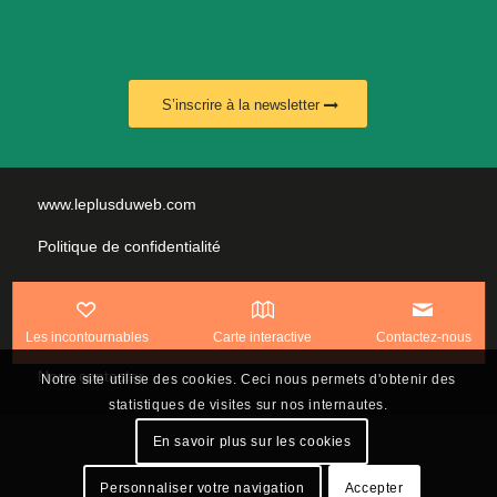
S’inscrire à la newsletter
www.leplusduweb.com
Politique de confidentialité
Plan du site
Mentions légales
Les incontournables
Carte interactive
Contactez-nous
Nous contacter
Notre site utilise des cookies. Ceci nous permets d'obtenir des
statistiques de visites sur nos internautes.
En savoir plus sur les cookies
Personnaliser votre navigation
Accepter