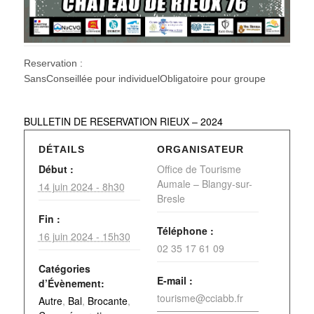
Reservation :
SansConseillée pour individuelObligatoire pour groupe
BULLETIN DE RESERVATION RIEUX – 2024
DÉTAILS
ORGANISATEUR
Début :
Office de Tourisme
Aumale – Blangy-sur-
14 juin 2024 - 8h30
Bresle
Fin :
Téléphone :
16 juin 2024 - 15h30
02 35 17 61 09
Catégories
E-mail :
d’Évènement:
tourisme@cciabb.fr
Autre
,
Bal
,
Brocante
,