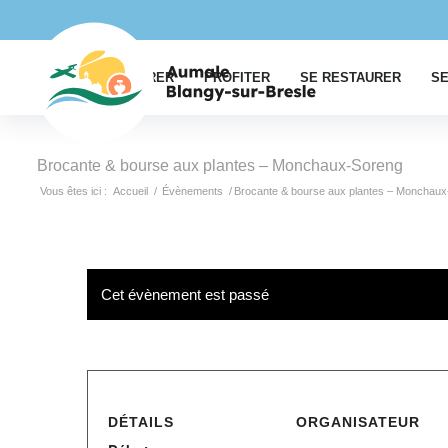
EXPLORER
PROFITER
SE RESTAURER
SE
Brocante & bourse aux plantes – Monchaux-Soreng
Vous êtes ici :
Accueil
/
Évènements
/
Brocante & bourse aux plantes – Monchau
Cet évènement est passé
DÉTAILS
ORGANISATEUR