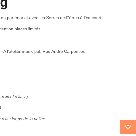
ng
en partenariat avec les Serres de l’Yeres à Dancourt
ention places limités
– A l’atelier municipal, Rue André Carpentier.
 crêpes / etc… )
9
p’tits loups de la vallée