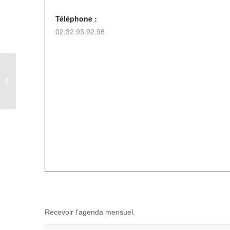
Téléphone :
02.32.93.92.96
Super LOTO à Criquiers – Assoc. les
Mains Vertes
Recevoir l’agenda mensuel.