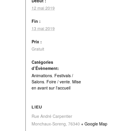
Début :
12 mai 2019
Fin :
13 mai 2019
Prix :
Gratuit
Catégories
d’Évènement:
Animations
,
Festivals /
Salons
,
Foire / vente
,
Mise
en avant sur l'accueil
LIEU
Rue André Carpentier
Monchaux-Soreng
,
76340
+ Google Map