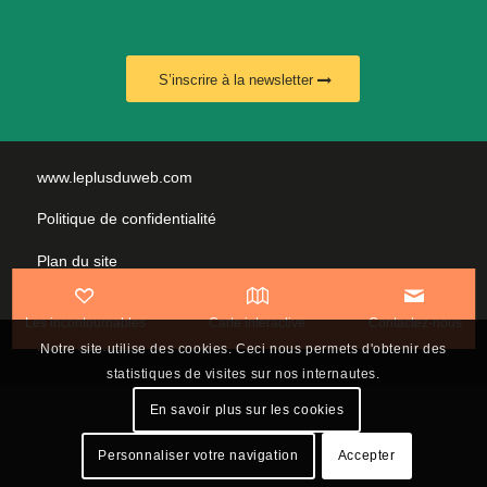
S’inscrire à la newsletter
www.leplusduweb.com
Politique de confidentialité
Plan du site
Mentions légales
Les incontournables
Carte interactive
Contactez-nous
Nous contacter
Notre site utilise des cookies. Ceci nous permets d'obtenir des
statistiques de visites sur nos internautes.
En savoir plus sur les cookies
Personnaliser votre navigation
Accepter