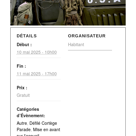
DÉTAILS
ORGANISATEUR
Début :
Habitant
10 mai 2025 - 10h00
Fin :
11 mai 2025 - 17h00
Prix :
Gratuit
Catégories
d’Évènement:
Autre
,
Défilé Cortège
Parade
,
Mise en avant
sur l'accueil