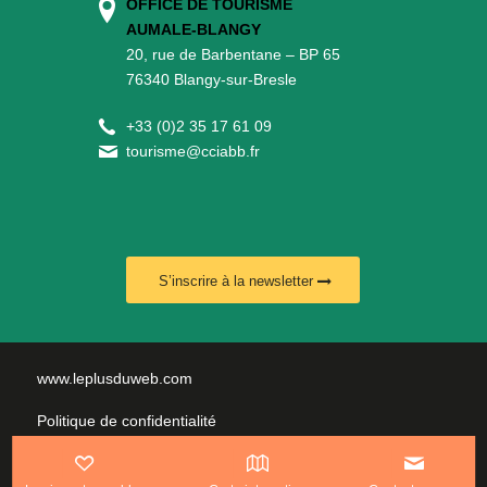
OFFICE DE TOURISME
AUMALE-BLANGY
20, rue de Barbentane – BP 65
76340 Blangy-sur-Bresle
+
33 (0)2 35 17 61 09
tourisme@cciabb.fr
S’inscrire à la newsletter
www.leplusduweb.com
Politique de confidentialité
Plan du site