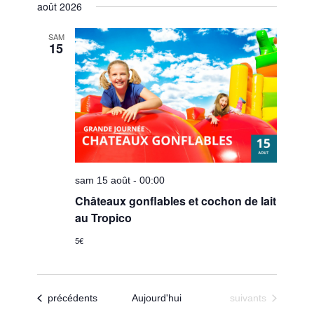
vues
août 2026
une
navigatio
Évènem
date.
de
SAM
15
vues
Évèneme
sam 15 août - 00:00
Châteaux gonflables et cochon de lait
au Tropico
5€
Évènements
Évènements
précédents
Aujourd'hui
suivants