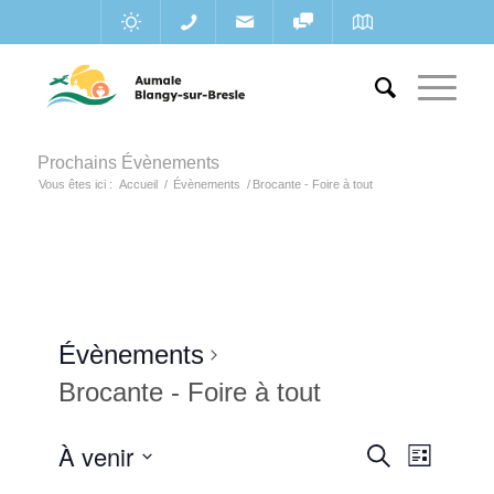
Prochains Évènements
Vous êtes ici :
Accueil
/
Évènements
/
Brocante - Foire à tout
Évènements
Brocante - Foire à tout
Recherc
À venir
Navigat
Recherche
Liste
de
et
Sélectionnez