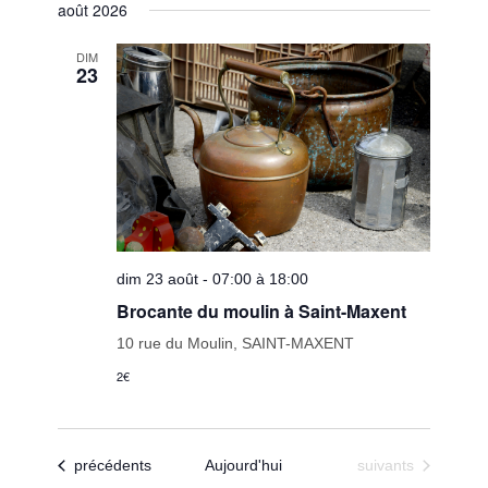
vues
août 2026
une
navigatio
Évènem
date.
de
DIM
23
vues
Évèneme
dim 23 août - 07:00 à 18:00
Brocante du moulin à Saint-Maxent
10 rue du Moulin, SAINT-MAXENT
2€
Évènements
Évènements
précédents
Aujourd'hui
suivants