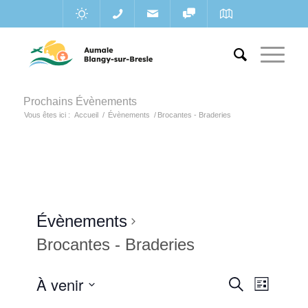
Prochains Évènements
Vous êtes ici :
Accueil
/
Évènements
/
Brocantes - Braderies
Évènements
Brocantes - Braderies
Recherc
À venir
Navigat
Recherche
Liste
de
et
Sélectionnez