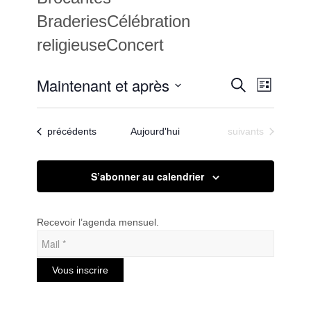
BraderiesCélébration
religieuseConcert
Recherc
Maintenant et après
Navigat
Recherche
Liste
de
et
Sélectionnez
vues
une
navigatio
Évènem
Évènements
Évènements
précédents
Aujourd'hui
suivants
date.
de
vues
S’abonner au calendrier
Évèneme
Recevoir l’agenda mensuel.