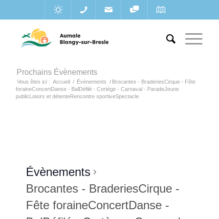
Prochains Évènements
Vous êtes ici :
Accueil
/
Évènements
/
Brocantes - BraderiesCirque - Fête
foraineConcertDanse - BalDéfilé - Cortège - Carnaval - ParadeJeune
publicLoisirs et détenteRencontre sportiveSpectacle
Évènements
Brocantes - BraderiesCirque -
Fête foraineConcertDanse -