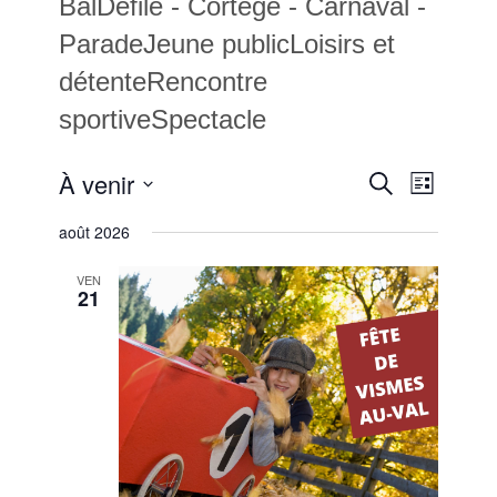
BalDéfilé - Cortège - Carnaval -
ParadeJeune publicLoisirs et
détenteRencontre
sportiveSpectacle
Recherc
À venir
Navigat
Recherche
Liste
de
et
Sélectionnez
vues
août 2026
une
navigatio
Évènem
date.
de
VEN
21
vues
Évèneme