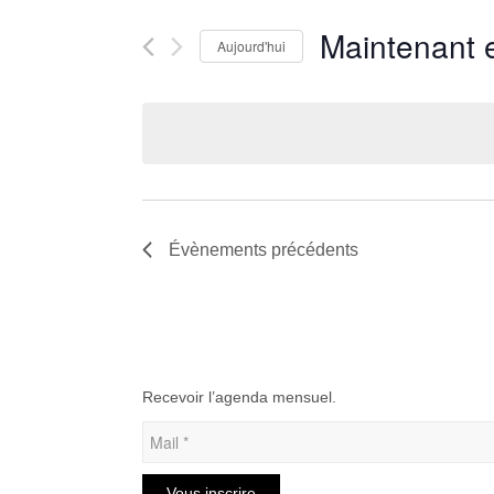
navigation
Rechercher
de
Maintenant 
Aujourd'hui
Évènements
vues
par
Sélectionnez
Évènements
mot-
une
clé.
date.
Évènements
précédents
Recevoir l’agenda mensuel.