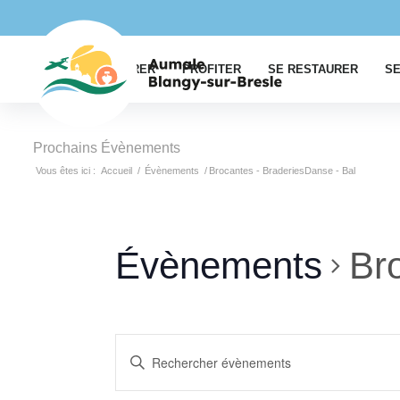
EXPLORER
PROFITER
SE RESTAURER
SE
Prochains Évènements
Vous êtes ici :
Accueil
/
Évènements
/
Brocantes - BraderiesDanse - Bal
Évènements
Br
Recherche
Saisir
et
mot-
clé.