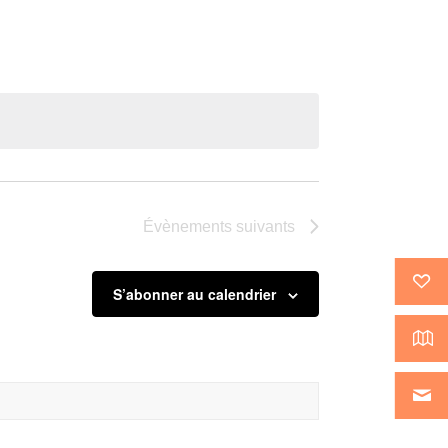
Évènement
Évènements
suivants
S’abonner au calendrier