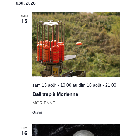
vues
août 2026
une
navigatio
Évènem
date.
de
SAM
15
vues
Évèneme
sam 15 août - 10:00 au dim 16 août - 21:00
Ball trap à Morienne
MORIENNE
Gratuit
DIM
16