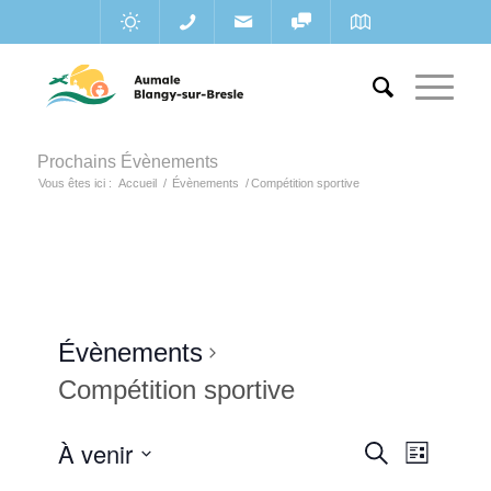
Prochains Évènements
Vous êtes ici :
Accueil
/
Évènements
/
Compétition sportive
Évènements
Compétition sportive
Recherc
À venir
Navigat
Recherche
Liste
de
et
Sélectionnez