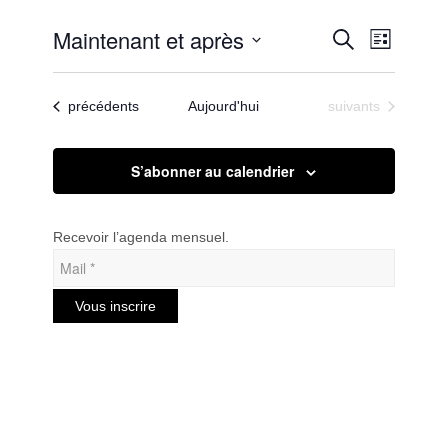
Recherc
Maintenant et après
Navigat
Recherche
Liste
de
et
Sélectionnez
vues
une
navigatio
Évènem
Évènements
Évènements
précédents
Aujourd'hui
suivants
date.
de
vues
S’abonner au calendrier
Évèneme
Recevoir l’agenda mensuel.