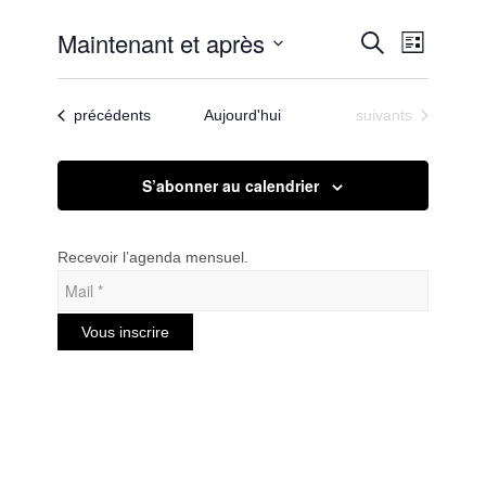
Recherc
Maintenant et après
Navigat
Recherche
Liste
de
et
Sélectionnez
vues
une
navigatio
Évènem
Évènements
Évènements
précédents
Aujourd'hui
suivants
date.
de
vues
S’abonner au calendrier
Évèneme
Recevoir l’agenda mensuel.