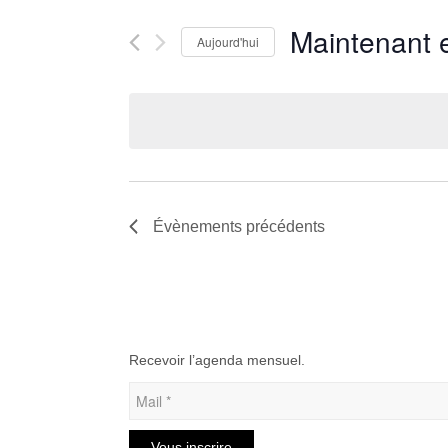
navigation
Rechercher
de
Maintenant 
Aujourd'hui
Évènements
vues
par
Sélectionnez
Évènements
mot-
une
clé.
date.
Évènements
précédents
Recevoir l’agenda mensuel.