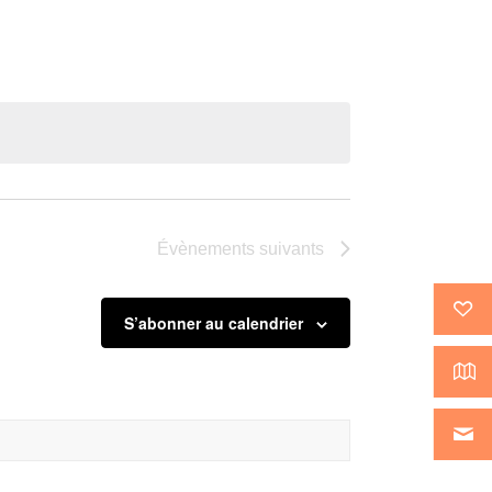
Évènement
Évènements
suivants
S’abonner au calendrier