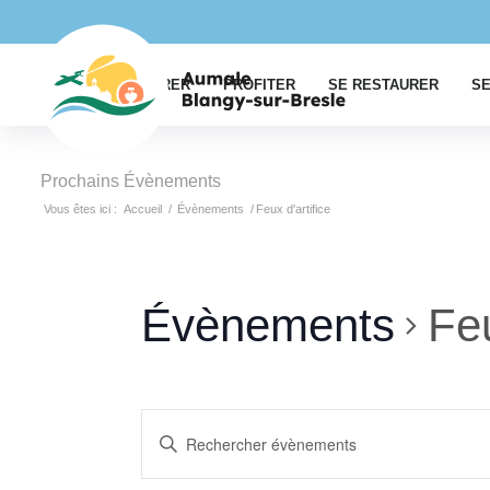
EXPLORER
PROFITER
SE RESTAURER
SE
Prochains Évènements
Vous êtes ici :
Accueil
/
Évènements
/
Feux d'artifice
Évènements
Feu
Recherche
Saisir
et
mot-
clé.