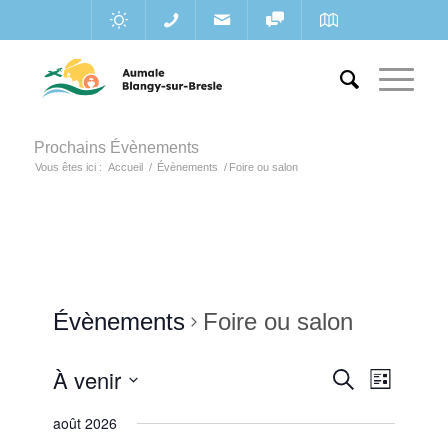
Prochains Évènements
Vous êtes ici :
Accueil
/
Évènements
/
Foire ou salon
Évènements
Foire ou salon
Recherc
À venir
Navigat
Recherche
Liste
de
et
Sélectionnez
vues
août 2026
une
navigatio
Évènem