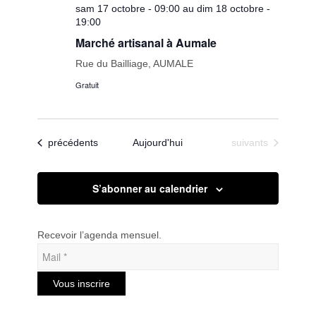
sam 17 octobre - 09:00 au dim 18 octobre -
19:00
Marché artisanal à Aumale
Rue du Bailliage, AUMALE
Gratuit
Évènements
Évènements
précédents
Aujourd'hui
suivants
S’abonner au calendrier
Recevoir l’agenda mensuel.