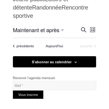
détenteRandonnéeRencontre
sportive
Recherc
Maintenant et après
Navigat
Recherche
Liste
de
et
Sélectionnez
vues
une
navigatio
Évènem
Évènements
Évènements
précédents
Aujourd'hui
suivants
date.
de
vues
S’abonner au calendrier
Évèneme
Recevoir l’agenda mensuel.