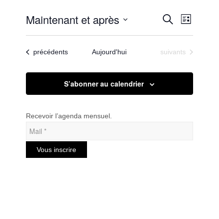
Recherc
Maintenant et après
Navigat
Recherche
Liste
de
et
Sélectionnez
vues
une
navigatio
Évènem
Évènements
Évènements
précédents
Aujourd'hui
suivants
date.
de
vues
S’abonner au calendrier
Évèneme
Recevoir l’agenda mensuel.