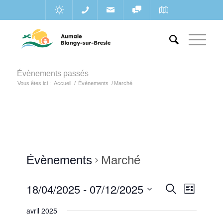
Évènements passés
Vous êtes ici :
Accueil
/
Évènements
/
Marché
Évènements
Marché
Recherc
18/04/2025
 - 
07/12/2025
Navigat
Recherche
Liste
de
et
Sélectionnez
vues
avril 2025
une
navigatio
Évènem