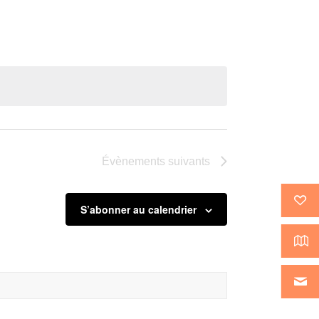
Évènement
Évènements
suivants
S’abonner au calendrier