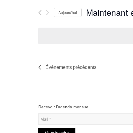
navigation
Rechercher
de
Maintenant 
Aujourd'hui
Évènements
vues
par
Sélectionnez
Évènements
mot-
une
clé.
date.
Évènements
précédents
Recevoir l’agenda mensuel.