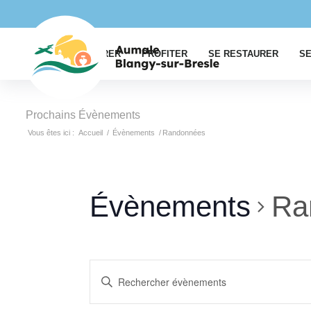
EXPLORER
PROFITER
SE RESTAURER
SE
Prochains Évènements
Vous êtes ici :
Accueil
/
Évènements
/
Randonnées
Évènements
Ra
Recherche
Saisir
et
mot-
clé.