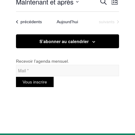
Recherc
Maintenant et après
Navigat
Recherche
Liste
de
et
Sélectionnez
vues
une
navigatio
Évènem
Évènements
Évènements
précédents
Aujourd'hui
suivants
date.
de
vues
S’abonner au calendrier
Évèneme
Recevoir l’agenda mensuel.