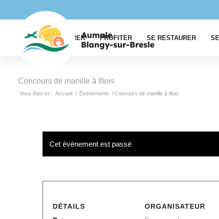
EXPLORER
PROFITER
SE RESTAURER
SE
Concours de manille à Illois
Vous êtes ici :
Accueil
/
Évènements
/
Concours de manille à Illois
Cet évènement est passé
DÉTAILS
ORGANISATEUR