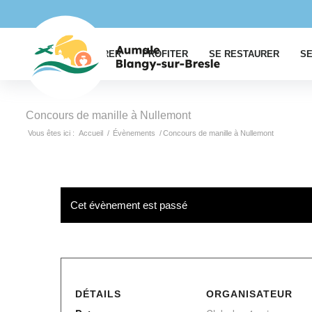
EXPLORER
PROFITER
SE RESTAURER
SE
Concours de manille à Nullemont
Vous êtes ici :
Accueil
/
Évènements
/
Concours de manille à Nullemont
Cet évènement est passé
DÉTAILS
ORGANISATEUR