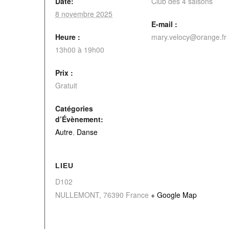
Date:
Club des 4 saisons
8 novembre 2025
E-mail :
Heure :
mary.velocy@orange.fr
13h00 à 19h00
Prix :
Gratuit
Catégories
d’Évènement:
Autre
,
Danse
LIEU
D102
NULLEMONT
,
76390
France
+ Google Map