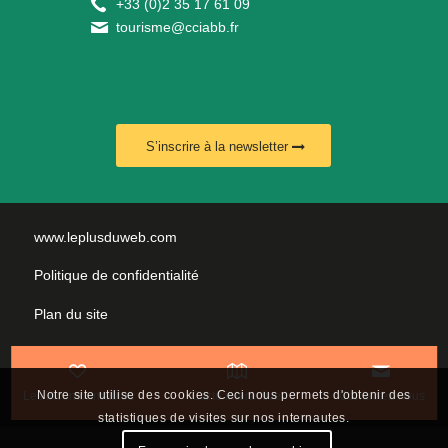
+
33 (0)2 35 17 61 09
tourisme@cciabb.fr
S’inscrire à la newsletter
www.leplusduweb.com
Politique de confidentialité
Plan du site
Mentions légales
Nous contacter
Notre site utilise des cookies. Ceci nous permets d'obtenir des
Les incontournables
Carte interactive
Contactez-nous
statistiques de visites sur nos internautes.