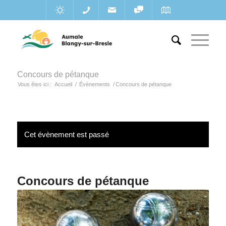
Concours de pétanque
Vous êtes ici :
Accueil
/
Évènements
/
Concours de pétanque
Cet évènement est passé
Concours de pétanque