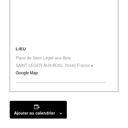
LIEU
Place de Saint-Léger-aux-Bois
SAINT-LEGER-AUX-BOIS
,
76340
France
+
Google Map
Ajouter au calendrier