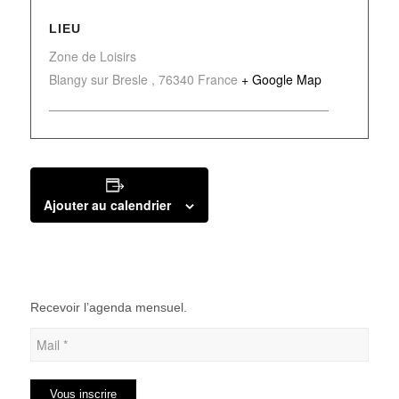
LIEU
Zone de Loisirs
Blangy sur Bresle
,
76340
France
+ Google Map
Ajouter au calendrier
Recevoir l’agenda mensuel.